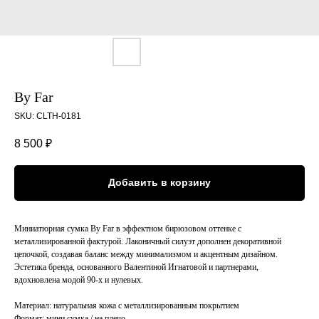
By Far
SKU:
CLTH-0181
8 500
₽
Добавить в корзину
Миниатюрная сумка By Far в эффектном бирюзовом оттенке с
металлизированной фактурой. Лаконичный силуэт дополнен декоративной
цепочкой, создавая баланс между минимализмом и акцентным дизайном.
Эстетика бренда, основанного Валентиной Игнатовой и партнерами,
вдохновлена модой 90-х и нулевых.
Материал: натуральная кожа с металлизированным покрытием
Формат: мини сумка / на плечо