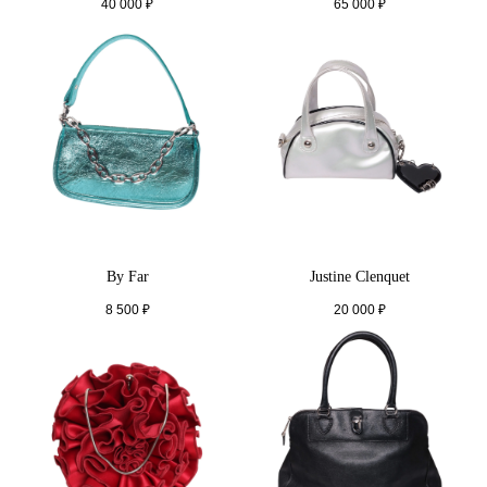
40 000
₽
65 000
₽
By Far
Justine Clenquet
8 500
₽
20 000
₽