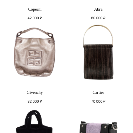
Coperni
Abra
42 000
₽
80 000
₽
Givenchy
Cartier
32 000
₽
70 000
₽