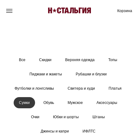
Корзина
Все
Скидки
Верхняя одежда
Топы
Пиджаки и жакеты
Рубашки и блузки
Футболки и лонгсливы
Свитера и худи
Платья
Сумки
Обувь
Мужское
Аксессуары
Очки
Юбки и шорты
Штаны
Джинсы и капри
ИФЛТС