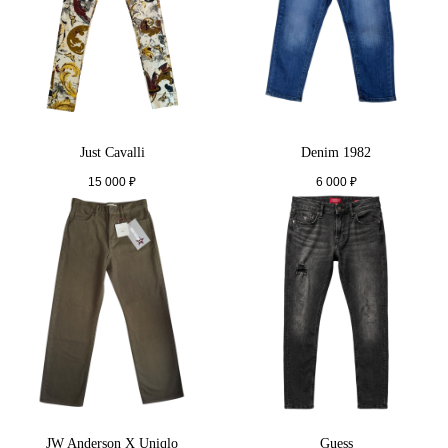
Just Cavalli
Denim 1982
15 000
₽
6 000
₽
JW Anderson X Uniqlo
Guess