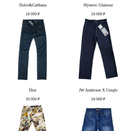
Dolce&Gabbana
Hysteric Glamour
18 000
₽
16 000
₽
Dior
JW Anderson X Uniqlo
35 000
₽
18 000
₽