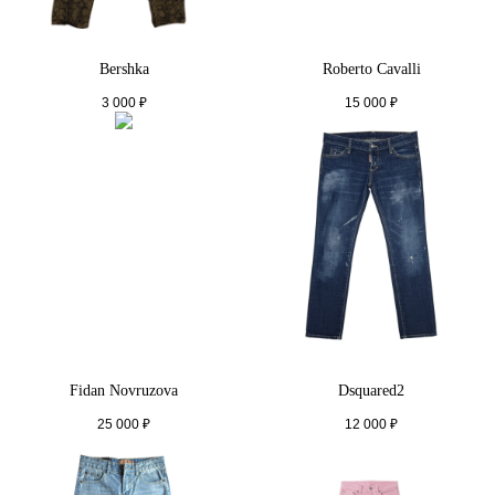
Bershka
Roberto Cavalli
3 000
₽
15 000
₽
Fidan Novruzova
Dsquared2
25 000
₽
12 000
₽