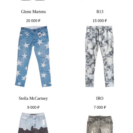
Glenn Martens
R13
20 000
₽
15 000
₽
Stella McCartney
IRO
9 000
₽
7 000
₽